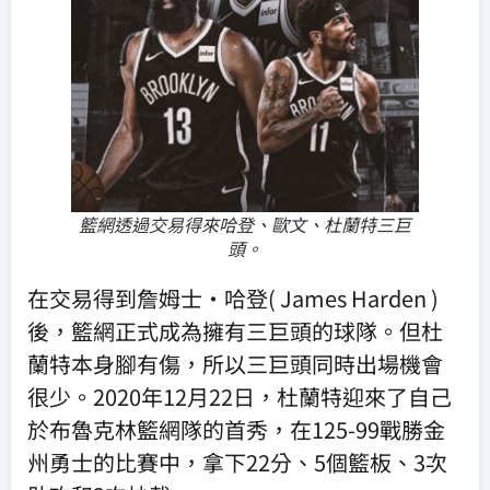
籃網透過交易得來哈登、歐文、杜蘭特三巨
頭。
在交易得到詹姆士·哈登( James Harden )
後，籃網正式成為擁有三巨頭的球隊。但杜
蘭特本身腳有傷，所以三巨頭同時出場機會
很少。2020年12月22日，杜蘭特迎來了自己
於布魯克林籃網隊的首秀，在125-99戰勝金
州勇士的比賽中，拿下22分、5個籃板、3次