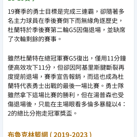
19賽季的勇士目標是完成三連霸，卻隨著多
名主力球員在季後賽倒下而無緣角逐歷史，
杜蘭特於季後賽第二輪G5因傷退場，並缺席
了次輪剩餘的賽事。
雖然杜蘭特在總冠軍賽G5復出，僅用11分鐘
便高效攻下11分，但卻因阿基里斯腱斷裂再
度提前退場，賽季宣告報銷，而這也成為杜
蘭特代表勇士出戰的最後一場比賽。勇士隊
雖然拿下這場比賽的勝利，但在湯普森也受
傷退場後，只能在主場眼看多倫多暴龍以4：
2的總比分抱走冠軍獎盃。
布魯克林籃網 ( 2019-2023 )