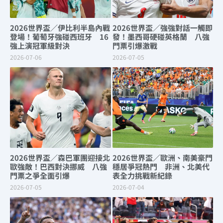
2026世界盃／伊比利半島內戰
2026世界盃／強強對話一觸即
登場！葡萄牙強碰西班牙 16
發！墨西哥硬碰英格蘭 八強
強上演冠軍級對決
門票引爆激戰
2026-07-06
2026-07-05
2026世界盃／森巴軍團迎接北
2026世界盃／歐洲、南美豪門
歐強敵！巴西對決挪威 八強
穩居爭冠熱門 非洲、北美代
門票之爭全面引爆
表全力挑戰新紀錄
2026-07-05
2026-07-04