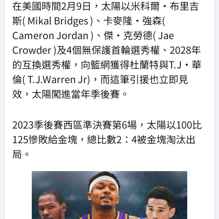
在美國時間2月9日，太陽以米科爾·布里吉
斯( Mikal Bridges )、卡麥隆·強森(
Cameron Jordan )、傑·克勞德( Jae
Crowder )及4個無保護首輪選秀權、2028年
的互換選秀權，向籃網獲得杜蘭特與T.J·華
倫( T.J.Warren Jr)，而這筆引援也立即見
效，太陽闖進當年季後賽。
2023季後賽西區準決賽第6場，太陽以100比
125慘敗給金塊，總比數2：4被金塊淘汰出
局。