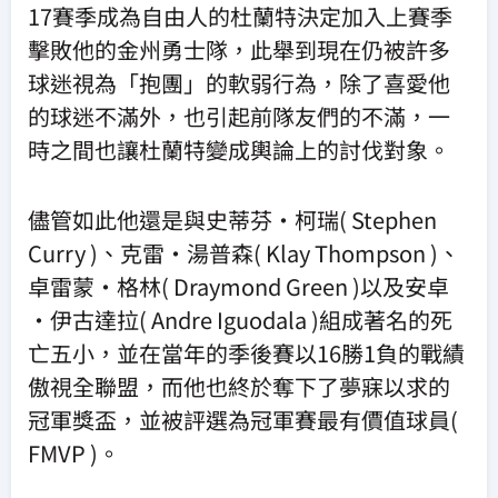
17賽季成為自由人的杜蘭特決定加入上賽季
擊敗他的金州勇士隊，此舉到現在仍被許多
球迷視為「抱團」的軟弱行為，除了喜愛他
的球迷不滿外，也引起前隊友們的不滿，一
時之間也讓杜蘭特變成輿論上的討伐對象。
儘管如此他還是與史蒂芬·柯瑞( Stephen
Curry )、克雷·湯普森( Klay Thompson )、
卓雷蒙·格林( Draymond Green )以及安卓
·伊古達拉( Andre Iguodala )組成著名的死
亡五小，並在當年的季後賽以16勝1負的戰績
傲視全聯盟，而他也終於奪下了夢寐以求的
冠軍獎盃，並被評選為冠軍賽最有價值球員(
FMVP )。