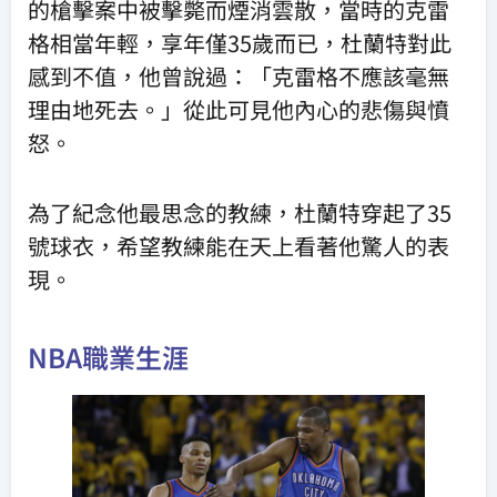
的槍擊案中被擊斃而煙消雲散，當時的克雷
格相當年輕，享年僅35歲而已，杜蘭特對此
感到不值，他曾說過：「克雷格不應該毫無
理由地死去。」從此可見他內心的悲傷與憤
怒。
為了紀念他最思念的教練，杜蘭特穿起了35
號球衣，希望教練能在天上看著他驚人的表
現。
NBA職業生涯