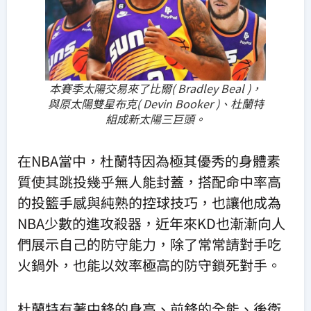
本賽季太陽交易來了比爾( Bradley Beal )，
與原太陽雙星布克( Devin Booker )、杜蘭特
組成新太陽三巨頭。
在NBA當中，杜蘭特因為極其優秀的身體素
質使其跳投幾乎無人能封蓋，搭配命中率高
的投籃手感與純熟的控球技巧，也讓他成為
NBA少數的進攻殺器，近年來KD也漸漸向人
們展示自己的防守能力，除了常常請對手吃
火鍋外，也能以效率極高的防守鎖死對手。
杜蘭特有著中鋒的身高、前鋒的全能、後衛