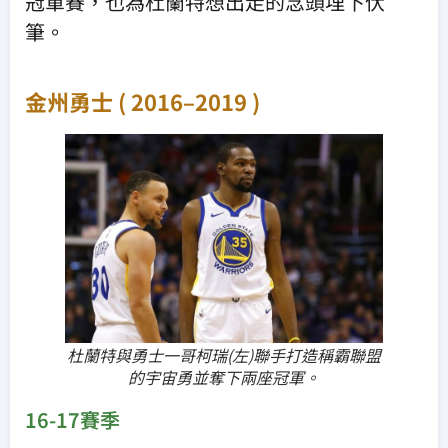
冠軍賽，也為杜蘭特想出走的念頭埋下伏
筆。
金州勇士 ( 2016–2019 )
杜蘭特與勇士一哥柯瑞(左)聯手打造稱霸聯盟
的宇宙勇並奪下兩座冠軍。
16-17賽季