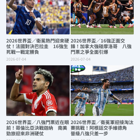
2026世界盃／衛冕熱門迎來硬
2026世界盃／16強正面交
仗！法國對決巴拉圭 16強生
鋒！加拿大強碰摩洛哥 八強
死戰一戰定勝負
門票之爭全面引爆
2026-07-04
2026-07-04
2026世界盃／八強門票近在眼
2026世界盃／衛冕軍迎接淘汰
前！哥倫比亞決戰迦納 南美
賽挑戰！阿根廷交手維德角
勁旅迎來非洲硬仗
晉級八強只差一步