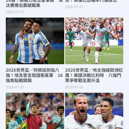
汰賽爆出震撼戰果
2026-07-07
2026-07-07
2026世界盃／阿根廷劍指八
2026世界盃／地主強碰歐洲紅
強！埃及誓言阻擋衛冕軍 16
魔！美國決戰比利時 八強門
強焦點戰開踢
票爭奪戰全面升溫
2026-07-07
2026-07-06