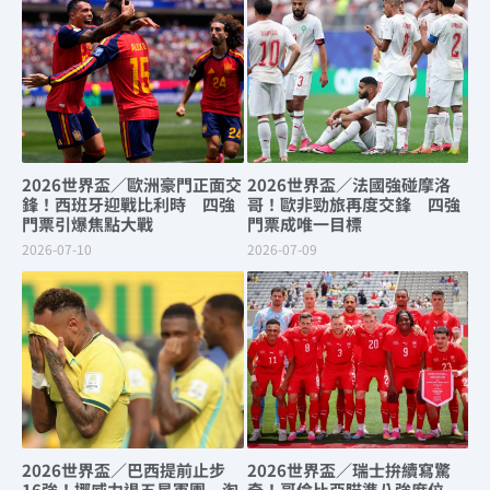
2026世界盃／歐洲豪門正面交
2026世界盃／法國強碰摩洛
鋒！西班牙迎戰比利時 四強
哥！歐非勁旅再度交鋒 四強
門票引爆焦點大戰
門票成唯一目標
2026-07-10
2026-07-09
2026世界盃／巴西提前止步
2026世界盃／瑞士拚續寫驚
16強！挪威力退五星軍團 淘
奇！哥倫比亞瞄準八強席位