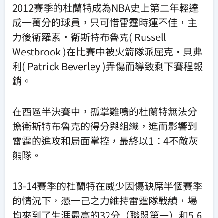
2012賽季的杜蘭特成為NBA史上第二年輕達
成一萬分的球員，只可惜雷霆時運不佳，主
力後衛羅素·衛斯特布魯克( Russell
Westbrook )在比賽中被火箭隊派屈克·貝弗
利( Patrick Beverley )弄傷而導致剩下賽程報
銷。
在西區半決賽中，孤掌難鳴的杜蘭特無法分
擔衛斯特布魯克的得分與組織，進而影響到
雷霆的進攻和局面掌控，最終以1：4不敵灰
熊隊。
13-14賽季的杜蘭特在威少因傷缺席半個賽季
的情況下，憑一己之力維持雷霆隊戰績，場
均來到了生涯最高的32分（聯盟第一）和5.6