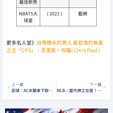
最佳新秀
NBA75大
( 2021 )
籃網
球星
更多名人堂》
自帶體系的男人 最悲情的無冕
之王「CP3」：克里斯·保羅( Chris Paul )
上一篇
下一篇
足球／AC米蘭拿下歐冠首勝！以2比1逆轉巴黎聖日耳曼
MLB／當代神之左投！國聯三冠王克萊頓·克蕭（Clayton Kershaw）