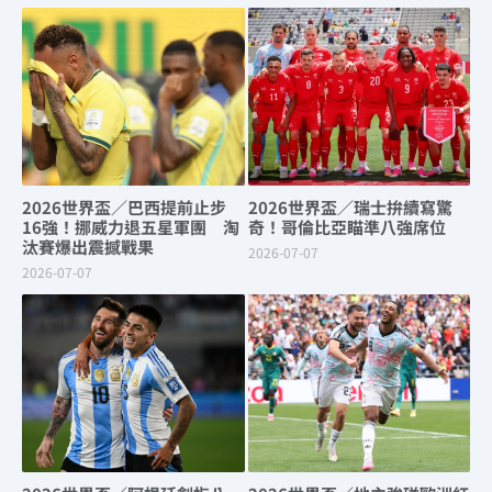
2026世界盃／巴西提前止步
2026世界盃／瑞士拚續寫驚
16強！挪威力退五星軍團 淘
奇！哥倫比亞瞄準八強席位
汰賽爆出震撼戰果
2026-07-07
2026-07-07