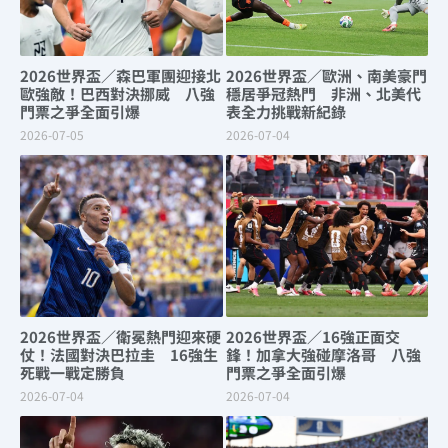
2026世界盃／森巴軍團迎接北
2026世界盃／歐洲、南美豪門
歐強敵！巴西對決挪威 八強
穩居爭冠熱門 非洲、北美代
門票之爭全面引爆
表全力挑戰新紀錄
2026-07-05
2026-07-04
2026世界盃／衛冕熱門迎來硬
2026世界盃／16強正面交
仗！法國對決巴拉圭 16強生
鋒！加拿大強碰摩洛哥 八強
死戰一戰定勝負
門票之爭全面引爆
2026-07-04
2026-07-04