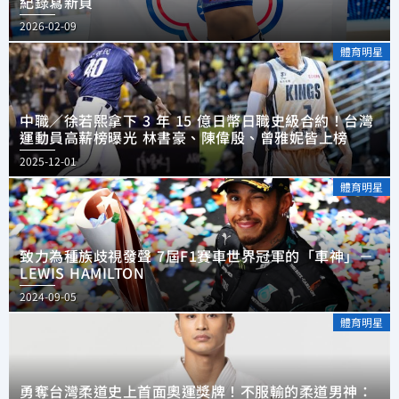
紀錄寫新頁
2026-02-09
體育明星
中職／徐若熙拿下 3 年 15 億日幣日職史級合約！台灣
運動員高薪榜曝光 林書豪、陳偉殷、曾雅妮皆上榜
2025-12-01
體育明星
致力為種族歧視發聲 7屆F1賽車世界冠軍的「車神」－
LEWIS HAMILTON
2024-09-05
體育明星
勇奪台灣柔道史上首面奧運獎牌！不服輸的柔道男神：