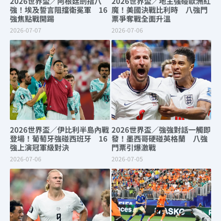
2026世界盃／阿根廷劍指八
2026世界盃／地主強碰歐洲紅
強！埃及誓言阻擋衛冕軍 16
魔！美國決戰比利時 八強門
強焦點戰開踢
票爭奪戰全面升溫
2026-07-07
2026-07-06
2026世界盃／伊比利半島內戰
2026世界盃／強強對話一觸即
登場！葡萄牙強碰西班牙 16
發！墨西哥硬碰英格蘭 八強
強上演冠軍級對決
門票引爆激戰
2026-07-06
2026-07-05