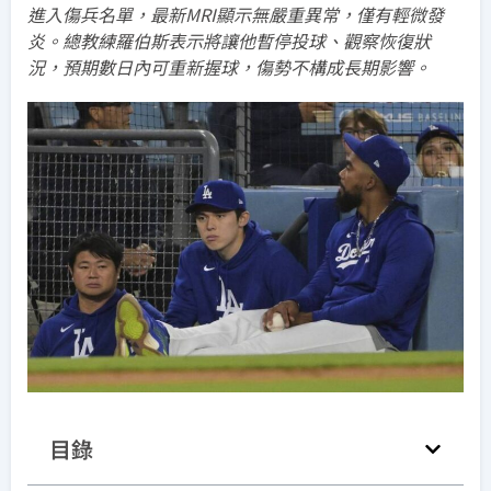
進入傷兵名單，最新MRI顯示無嚴重異常，僅有輕微發
炎。總教練羅伯斯表示將讓他暫停投球、觀察恢復狀
況，預期數日內可重新握球，傷勢不構成長期影響。
目錄