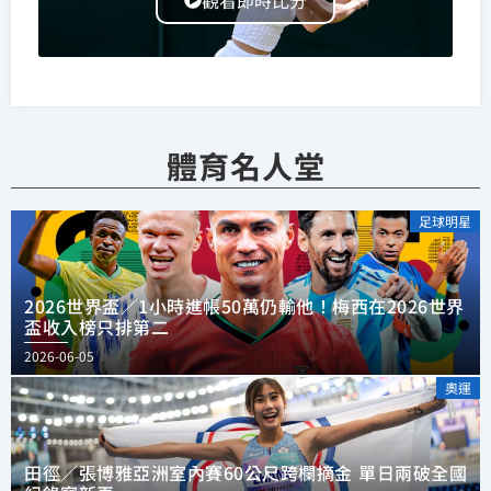
體育名人堂
足球明星
2026世界盃／1小時進帳50萬仍輸他！梅西在2026世界
盃收入榜只排第二
2026-06-05
奧運
田徑／張博雅亞洲室內賽60公尺跨欄摘金 單日兩破全國