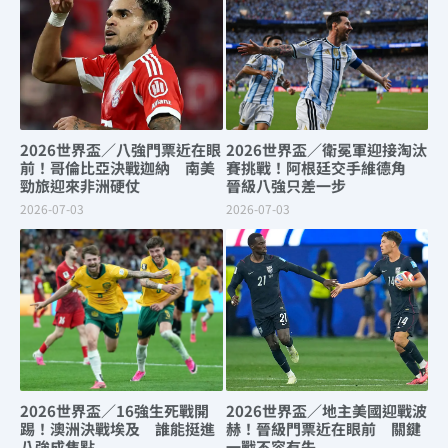
2026世界盃／八強門票近在眼
2026世界盃／衛冕軍迎接淘汰
前！哥倫比亞決戰迦納 南美
賽挑戰！阿根廷交手維德角
勁旅迎來非洲硬仗
晉級八強只差一步
2026-07-03
2026-07-03
2026世界盃／16強生死戰開
2026世界盃／地主美國迎戰波
踢！澳洲決戰埃及 誰能挺進
赫！晉級門票近在眼前 關鍵
八強成焦點
一戰不容有失