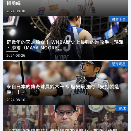
楊勇緯
2024-08-30
體育明星
奇數年的天之驕女！ WNBA歷史上最強的進攻手－瑪雅
·摩爾（MAYA MOORE）
2024-08-26
體育明星
來自日本的傳奇球員鈴木一郎 歷史最強的「安打製造
機」！
2024-08-16
網球
【王國衍教練專訪】奉獻網壇不遺餘力，貫徹「活到