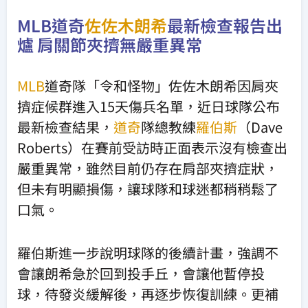
MLB道奇
佐佐木朗希
最新檢查報告出
爐 肩關節夾擠無嚴重異常
MLB
道奇隊「令和怪物」佐佐木朗希因肩夾
擠症候群進入15天傷兵名單，近日球隊公布
最新檢查結果，
道奇
隊總教練
羅伯斯
（Dave
Roberts）在賽前受訪時正面表示沒有檢查出
嚴重異常，雖然目前仍存在肩部夾擠症狀，
但未有明顯損傷，讓球隊和球迷都稍稍鬆了
口氣。
羅伯斯進一步說明球隊的後續計畫，強調不
會讓朗希急於回到投手丘，會讓他暫停投
球，待發炎緩解後，再逐步恢復訓練。更補