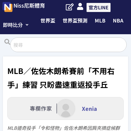
Niss尼斯體育
官方LINE
世界盃
世界盃預測
MLB
NBA
即時比分
MLB／佐佐木朗希賽前「不用右
手」練習 只盼盡速重返投手丘
專欄作家
Xenia
MLB道奇投手「令和怪物」佐佐木朗希因肩夾擠症候群