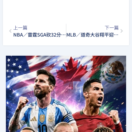
上一篇
下一篇
NBA／雷霆SGA砍32分無力關門！金塊3人上20分力拼第七戰
MLB／道奇大谷翔平迎戰運動家單場雙響砲 站上大聯盟第一