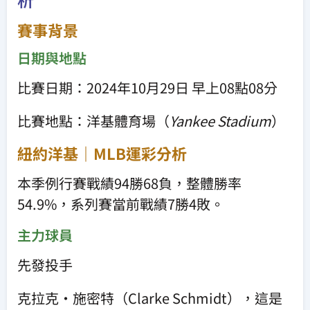
賽事背景
日期與地點
比賽日期：2024年10月29日 早上08點08分
比賽地點：洋基體育場（
Yankee Stadium
）
紐約洋基｜MLB運彩分析
本季例行賽戰績94勝68負，整體勝率
54.9%，系列賽當前戰績7勝4敗。
主力球員
先發投手
克拉克·施密特（Clarke Schmidt），這是