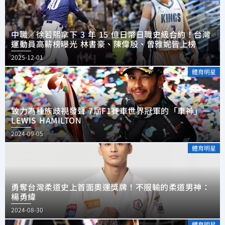
中職／徐若熙拿下 3 年 15 億日幣日職史級合約！台灣
運動員高薪榜曝光 林書豪、陳偉殷、曾雅妮皆上榜
2025-12-01
體育明星
致力為種族歧視發聲 7屆F1賽車世界冠軍的「車神」－
LEWIS HAMILTON
2024-09-05
體育明星
勇奪台灣柔道史上首面奧運獎牌！不服輸的柔道男神：
楊勇緯
2024-08-30
體育明星