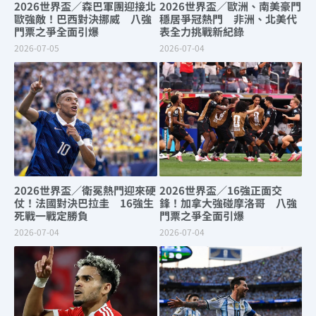
2026世界盃／森巴軍團迎接北
2026世界盃／歐洲、南美豪門
歐強敵！巴西對決挪威 八強
穩居爭冠熱門 非洲、北美代
門票之爭全面引爆
表全力挑戰新紀錄
2026-07-05
2026-07-04
2026世界盃／衛冕熱門迎來硬
2026世界盃／16強正面交
仗！法國對決巴拉圭 16強生
鋒！加拿大強碰摩洛哥 八強
死戰一戰定勝負
門票之爭全面引爆
2026-07-04
2026-07-04