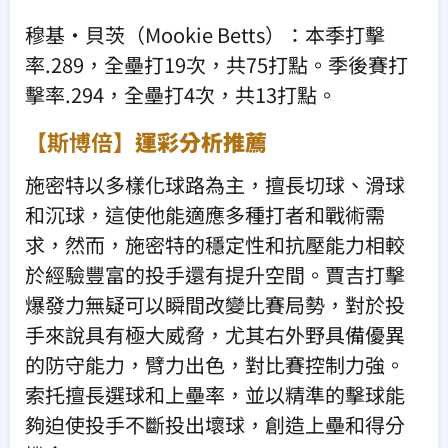
穆基·貝茨（Mookie Betts）：本季打擊
率.289，全壘打19次，共75打點。季後賽打
擊率.294，全壘打4次，共13打點。
【斯博倍】
運彩分析推薦
施密特以多樣化球路為主，擅長切球、滑球
和沉球，這使他能適應多種打者和戰術需
求，然而，施密特的穩定性和抗壓能力相較
於經驗豐富的投手還有提升空間。賈吉打擊
爆發力無疑可以瞬間改變比賽局勢，對於投
手來說具有極大威脅，尤其右外野具備優異
的防守能力，臂力出色，對比賽控制力強。
索托擅長選球和上壘率，並以精準的擊球能
夠迫使投手不斷投出壞球，創造上壘和得分