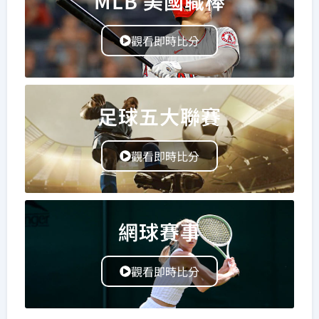
MLB 美國職棒
觀看即時比分
足球五大聯賽
觀看即時比分
網球賽事
觀看即時比分