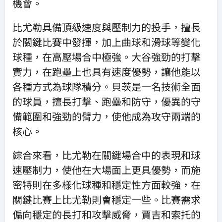
機會。
比尤勒具備頂級速度與壓制力的投手，擅長
於關鍵比賽中發揮，加上曲球和滑球等變化
球種，在高壓場合中極強。大谷強勁的打擊
實力，在跑壘上也具有速度優勢，讓他能以
各種方式為球隊積分。貝茨是一名技術全面
的球員，擅長打擊、跑壘和防守，優異的守
備範圍和強勁的臂力，使他成為攻守兩端的
核心。
綜合來看，比尤勒在關鍵場合中的表現和球
速壓制力，使他在大場面上更具優勢，而施
密特則在多樣化球種和穩定性方面較強，在
關鍵比賽上比尤勒則會穩定一些。比賽需求
偏向穩定的長打和攻擊威脅，賈吉和索托的