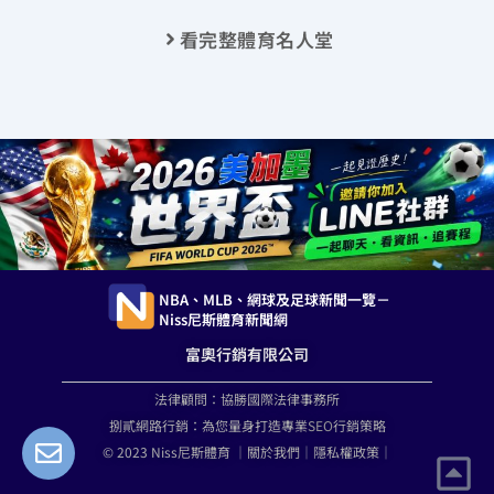
看完整體育名人堂
NBA、MLB、網球及足球新聞一覽－
Niss尼斯體育新聞網
富奧行銷有限公司
法律顧問：協勝國際法律事務所
捌貳網路行銷：為您量身打造專業
SEO
行銷策略
© 2023 Niss尼斯體育 ｜
關於我們
｜
隱私權政策
｜