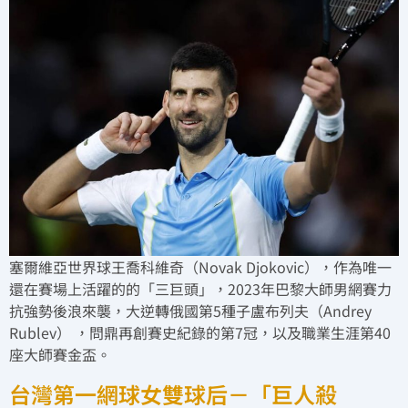
塞爾維亞世界球王喬科維奇（Novak Djokovic），作為唯一
還在賽場上活躍的的「三巨頭」，2023年巴黎大師男網賽力
抗強勢後浪來襲，大逆轉俄國第5種子盧布列夫（Andrey
Rublev） ，問鼎再創賽史紀錄的第7冠，以及職業生涯第40
座大師賽金盃。
台灣第一網球女雙球后－「巨人殺