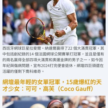
西班牙網球巨星拉斐爾·納達爾贏得了22 個大滿貫冠軍，其
中包括創紀錄的14 個法國網球公開賽單打冠軍，並且是僅有
的兩名贏得全部四項大滿貫和奧運金牌的男子之一，如今因
年紀與傷病問題，宣布2024打完便會退休，網壇四巨頭還在
活躍的僅剩下喬科維奇。
網壇最年輕的女單冠軍，15歲爆紅的天
才少女：可可·高芙（Coco Gauff）