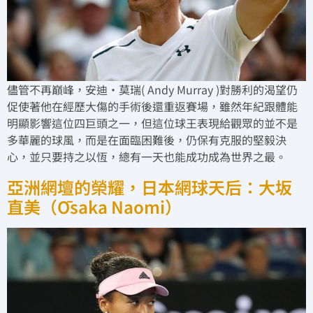
儘管不再巔峰，安迪·莫瑞( Andy Murray )對勝利的渴望仍
促使著他在經歷大傷的手術後還重返賽場，雖然年紀跟體能
明顯影響這位四巨頭之一，但這位球王表現給觀眾的並不是
多華麗的球風，而是在面臨困難後，仍保有克服的堅毅決
心，並只要持之以恆，總有一天也能成功成為世界之最。
亞洲網壇的榮耀，日本網球天后：大坂
直美（Ōsaka Naomi）