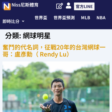
Niss尼斯體育
官方LINE
世界盃
世界盃預測
MLB
NBA
即時比分
分類:
網球明星
奮鬥的代名詞，征戰20年的台灣網球一
哥：盧彥勳（ Rendy Lu）