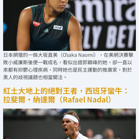
日本網壇的一姊大坂直美（Ōsaka Naomi），在美網決賽擊
敗小威廉斯後便一戰成名，看似出道即巔峰的她，卻一直以
來都有抑鬱心理疾病，同時她也是民主運動的推廣家，對於
黑人的歧視議題也相當關注。
紅土大地上的絕對王者，西班牙蠻牛：
拉斐爾·納達爾（Rafael Nadal）