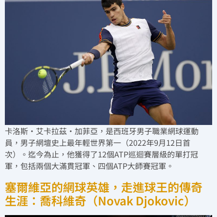
卡洛斯·艾卡拉茲·加菲亞，是西班牙男子職業網球運動
員，男子網壇史上最年輕世界第一（2022年9月12日首
次）。迄今為止，他獲得了12個ATP巡迴賽層級的單打冠
軍，包括兩個大滿貫冠軍、四個ATP大師賽冠軍。
塞爾維亞的網球英雄，走進球王的傳奇
生涯：喬科維奇（Novak Djokovic）