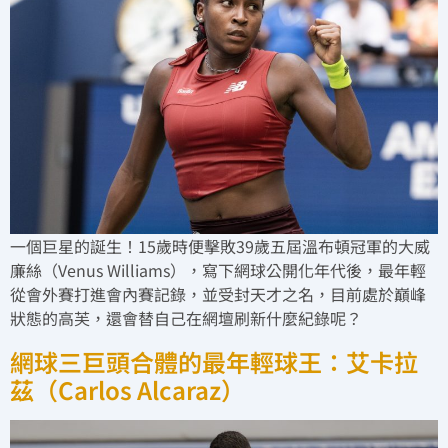
一個巨星的誕生！15歲時便擊敗39歲五屆溫布頓冠軍的大威
廉絲（Venus Williams），寫下網球公開化年代後，最年輕
從會外賽打進會內賽記錄，並受封天才之名，目前處於巔峰
狀態的高芙，還會替自己在網壇刷新什麼紀錄呢？
網球三巨頭合體的最年輕球王：艾卡拉
茲（Carlos Alcaraz）